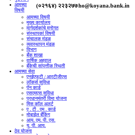
आमच्या
(०२१६४) २२३२७७
ho@koyana.bank.in
विषयी
आमच्या विषयी
मुख्य कार्यालय
मार्गदर्शकांचे मनोगत
संस्थापकां विषयी
संचालक मंडळ
व्यवस्थापन मंडळ
विभाग
बँक शाखा
वार्षिक अहवाल
बँकेची सांपत्तीक स्थिती
आमच्या सेवा
एनईएफटी / आरटीजीएस
लॉकर्स सुविधा
पॅन कार्ड
एसएमएस सुविधा
प्रधानमंत्री विमा योजना
मिस कॉल अलर्ट
ए . टी . एम . कार्ड
मोबाईल बँकिंग
आय. एम. पी. एस.
यु. पी. आय.
ठेव योजना