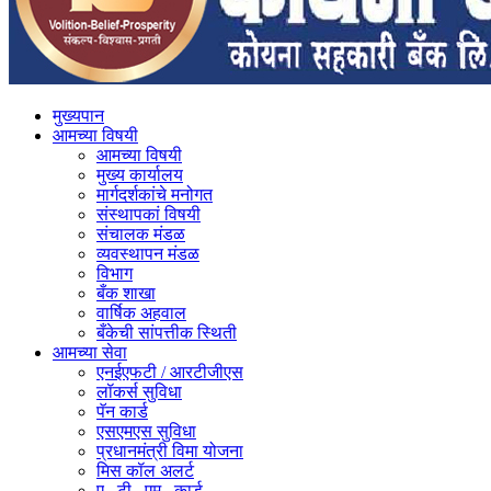
मुख्यपान
आमच्या विषयी
आमच्या विषयी
मुख्य कार्यालय
मार्गदर्शकांचे मनोगत
संस्थापकां विषयी
संचालक मंडळ
व्यवस्थापन मंडळ
विभाग
बँक शाखा
वार्षिक अहवाल
बँकेची सांपत्तीक स्थिती
आमच्या सेवा
एनईएफटी / आरटीजीएस
लॉकर्स सुविधा
पॅन कार्ड
एसएमएस सुविधा
प्रधानमंत्री विमा योजना
मिस कॉल अलर्ट
ए . टी . एम . कार्ड