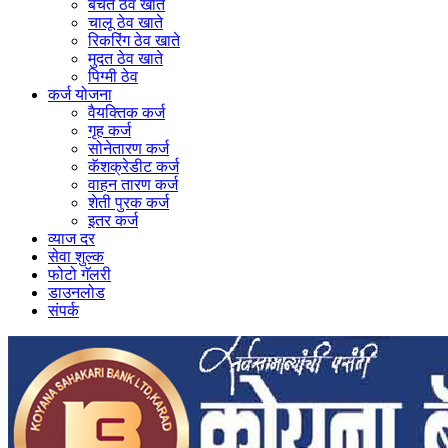
बचत ठेव खाते
चालू ठेव खाते
रिकरिंग ठेव खाते
मुदत ठेव खाते
पिग्मी ठेव
कर्ज योजना
वैयक्तिक कर्ज
गृह कर्ज
सोनेतारण कर्ज
कॅशक्रेडीट कर्ज
वाहन तारण कर्ज
शेती पुरक कर्ज
इतर कर्ज
व्याज दर
सेवा शुल्क
फोटो गॅलरी
डाउनलोड
संपर्क