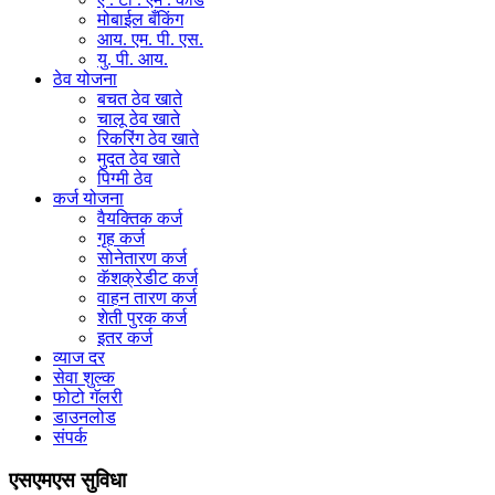
मोबाईल बँकिंग
आय. एम. पी. एस.
यु. पी. आय.
ठेव योजना
बचत ठेव खाते
चालू ठेव खाते
रिकरिंग ठेव खाते
मुदत ठेव खाते
पिग्मी ठेव
कर्ज योजना
वैयक्तिक कर्ज
गृह कर्ज
सोनेतारण कर्ज
कॅशक्रेडीट कर्ज
वाहन तारण कर्ज
शेती पुरक कर्ज
इतर कर्ज
व्याज दर
सेवा शुल्क
फोटो गॅलरी
डाउनलोड
संपर्क
एसएमएस सुविधा