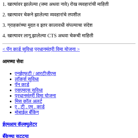
1. खात्यांवर झालेल्या (जमा अथवा नावे) रोख व्यवहारांची माहिती
2. खात्यावर चेकने झालेल्या व्यवहारांचे तपशील
3. ग्राहकांच्या मुदत व इतर कालावधी संपल्याचा संदेश
4. खात्यावर लागू झालेल्या CTS अथवा चेकची माहिती
< पॅन कार्ड सुविधा
प्रधानमंत्री विमा योजना >
आमच्या सेवा
एनईएफटी / आरटीजीएस
लॉकर्स सुविधा
पॅन कार्ड
एसएमएस सुविधा
प्रधानमंत्री विमा योजना
मिस कॉल अलर्ट
ए . टी . एम . कार्ड
मोबाईल बँकिंग
ईएमआय कॅल्क्युलेटर
बँकेच्या सुट्ट्या