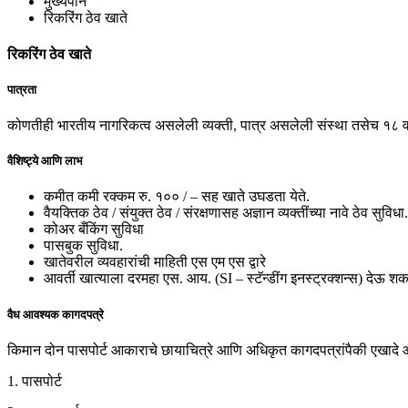
मुख्यपान
रिकरिंग ठेव खाते
रिकरिंग ठेव खाते
पात्रता
कोणतीही भारतीय नागरिकत्व असलेली व्यक्ती, पात्र असलेली संस्था तसेच १८ व
वैशिष्ट्ये आणि लाभ
कमीत कमी रक्कम रु. १०० / – सह खाते उघडता येते.
वैयक्तिक ठेव / संयुक्त ठेव / संरक्षणासह अज्ञान व्यक्तींच्या नावे ठेव सुविधा.
कोअर बँकिंग सुविधा
पासबुक सुविधा.
खातेवरील व्यवहारांची माहिती एस एम एस द्वारे
आवर्ती खात्याला दरमहा एस. आय. (SI – स्टॅन्डींग इनस्ट्रक्शन्स) देऊ श
वैध आवश्यक कागदपत्रे
किमान दोन पासपोर्ट आकाराचे छायाचित्रे आणि अधिकृत कागदपत्रांपैकी एखादे
1. पासपोर्ट