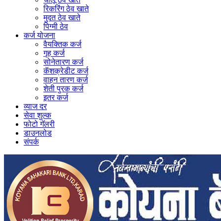
रिकरिंग ठेव खाते
मुदत ठेव खाते
पिग्मी ठेव
कर्ज योजना
वैयक्तिक कर्ज
गृह कर्ज
सोनेतारण कर्ज
कॅशक्रेडीट कर्ज
वाहन तारण कर्ज
शेती पुरक कर्ज
इतर कर्ज
व्याज दर
सेवा शुल्क
फोटो गॅलरी
डाउनलोड
संपर्क