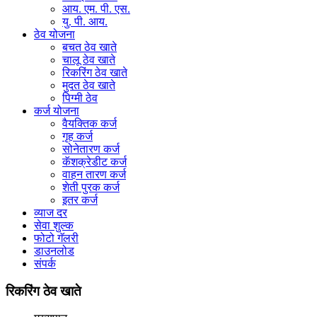
आय. एम. पी. एस.
यु. पी. आय.
ठेव योजना
बचत ठेव खाते
चालू ठेव खाते
रिकरिंग ठेव खाते
मुदत ठेव खाते
पिग्मी ठेव
कर्ज योजना
वैयक्तिक कर्ज
गृह कर्ज
सोनेतारण कर्ज
कॅशक्रेडीट कर्ज
वाहन तारण कर्ज
शेती पुरक कर्ज
इतर कर्ज
व्याज दर
सेवा शुल्क
फोटो गॅलरी
डाउनलोड
संपर्क
रिकरिंग ठेव खाते