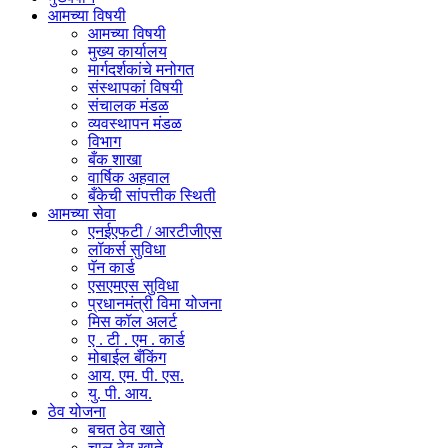
आमच्या विषयी
आमच्या विषयी
मुख्य कार्यालय
मार्गदर्शकांचे मनोगत
संस्थापकां विषयी
संचालक मंडळ
व्यवस्थापन मंडळ
विभाग
बँक शाखा
वार्षिक अहवाल
बँकेची सांपत्तीक स्थिती
आमच्या सेवा
एनईएफटी / आरटीजीएस
लॉकर्स सुविधा
पॅन कार्ड
एसएमएस सुविधा
प्रधानमंत्री विमा योजना
मिस कॉल अलर्ट
ए . टी . एम . कार्ड
मोबाईल बँकिंग
आय. एम. पी. एस.
यु. पी. आय.
ठेव योजना
बचत ठेव खाते
चालू ठेव खाते