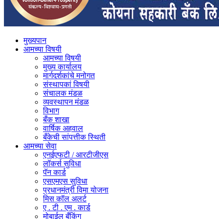
मुख्यपान
आमच्या विषयी
आमच्या विषयी
मुख्य कार्यालय
मार्गदर्शकांचे मनोगत
संस्थापकां विषयी
संचालक मंडळ
व्यवस्थापन मंडळ
विभाग
बँक शाखा
वार्षिक अहवाल
बँकेची सांपत्तीक स्थिती
आमच्या सेवा
एनईएफटी / आरटीजीएस
लॉकर्स सुविधा
पॅन कार्ड
एसएमएस सुविधा
प्रधानमंत्री विमा योजना
मिस कॉल अलर्ट
ए . टी . एम . कार्ड
मोबाईल बँकिंग