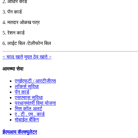
2. आधार कार्ड
3. पॅन कार्ड
4. मतदार ओळख पत्र
5. रेशन कार्ड
6. लाईट बिल /टेलीफोन बिल
< चालू खाते
मुदत ठेव खाते >
आमच्या सेवा
एनईएफटी / आरटीजीएस
लॉकर्स सुविधा
पॅन कार्ड
एसएमएस सुविधा
प्रधानमंत्री विमा योजना
मिस कॉल अलर्ट
ए . टी . एम . कार्ड
मोबाईल बँकिंग
ईएमआय कॅल्क्युलेटर