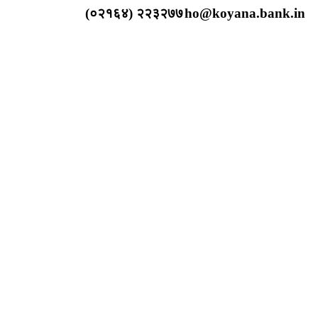
(०२१६४) २२३२७७
ho@koyana.bank.in