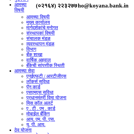
आमच्या
(०२१६४) २२३२७७
ho@koyana.bank.in
विषयी
आमच्या विषयी
मुख्य कार्यालय
मार्गदर्शकांचे मनोगत
संस्थापकां विषयी
संचालक मंडळ
व्यवस्थापन मंडळ
विभाग
बँक शाखा
वार्षिक अहवाल
बँकेची सांपत्तीक स्थिती
आमच्या सेवा
एनईएफटी / आरटीजीएस
लॉकर्स सुविधा
पॅन कार्ड
एसएमएस सुविधा
प्रधानमंत्री विमा योजना
मिस कॉल अलर्ट
ए . टी . एम . कार्ड
मोबाईल बँकिंग
आय. एम. पी. एस.
यु. पी. आय.
ठेव योजना