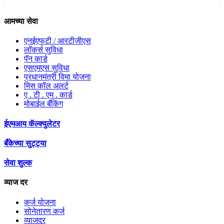
आमच्या सेवा
एनईएफटी / आरटीजीएस
लॉकर्स सुविधा
पॅन कार्ड
एसएमएस सुविधा
प्रधानमंत्री विमा योजना
मिस कॉल अलर्ट
ए . टी . एम . कार्ड
मोबाईल बँकिंग
ईएमआय कॅल्क्युलेटर
बँकेच्या सुट्ट्या
सेवा शुल्क
व्याज दर
कर्ज योजना
सोनेतारण कर्ज
व्याजदर