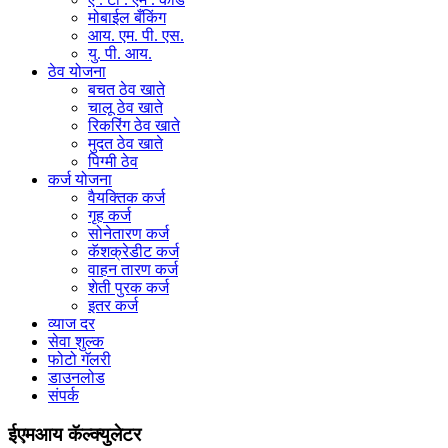
मोबाईल बँकिंग
आय. एम. पी. एस.
यु. पी. आय.
ठेव योजना
बचत ठेव खाते
चालू ठेव खाते
रिकरिंग ठेव खाते
मुदत ठेव खाते
पिग्मी ठेव
कर्ज योजना
वैयक्तिक कर्ज
गृह कर्ज
सोनेतारण कर्ज
कॅशक्रेडीट कर्ज
वाहन तारण कर्ज
शेती पुरक कर्ज
इतर कर्ज
व्याज दर
सेवा शुल्क
फोटो गॅलरी
डाउनलोड
संपर्क
ईएमआय कॅल्क्युलेटर