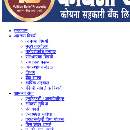
मुख्यपान
आमच्या विषयी
आमच्या विषयी
मुख्य कार्यालय
मार्गदर्शकांचे मनोगत
संस्थापकां विषयी
संचालक मंडळ
व्यवस्थापन मंडळ
विभाग
बँक शाखा
वार्षिक अहवाल
बँकेची सांपत्तीक स्थिती
आमच्या सेवा
एनईएफटी / आरटीजीएस
लॉकर्स सुविधा
पॅन कार्ड
एसएमएस सुविधा
प्रधानमंत्री विमा योजना
मिस कॉल अलर्ट
ए . टी . एम . कार्ड