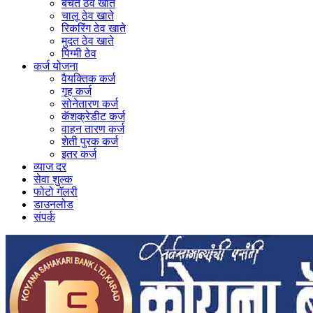
बचत ठेव खाते
चालू ठेव खाते
रिकरिंग ठेव खाते
मुदत ठेव खाते
पिग्मी ठेव
कर्ज योजना
वैयक्तिक कर्ज
गृह कर्ज
सोनेतारण कर्ज
कॅशक्रेडीट कर्ज
वाहन तारण कर्ज
शेती पुरक कर्ज
इतर कर्ज
व्याज दर
सेवा शुल्क
फोटो गॅलरी
डाउनलोड
संपर्क