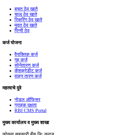
बचत ठेव खाते
चालू ठेव खाते
रिकरिंग ठेव खाते
मुदत ठेव खाते
पिग्मी ठेव
कर्ज योजना
वैयक्तिक कर्ज
गृह कर्ज
सोनेतारण कर्ज
कॅशक्रेडीट कर्ज
वाहन तारण कर्ज
महत्वाचे दुवे
नोडल ऑफिसर
ग्राहक दक्षता
RBI CMS Portal
मुख्य कार्यालय व मुख्य शाखा
कोयना सहकारी बँक लि; कराड