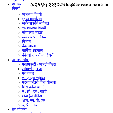
आमच्या
(०२१६४) २२३२७७
ho@koyana.bank.in
विषयी
आमच्या विषयी
मुख्य कार्यालय
मार्गदर्शकांचे मनोगत
संस्थापकां विषयी
संचालक मंडळ
व्यवस्थापन मंडळ
विभाग
बँक शाखा
वार्षिक अहवाल
बँकेची सांपत्तीक स्थिती
आमच्या सेवा
एनईएफटी / आरटीजीएस
लॉकर्स सुविधा
पॅन कार्ड
एसएमएस सुविधा
प्रधानमंत्री विमा योजना
मिस कॉल अलर्ट
ए . टी . एम . कार्ड
मोबाईल बँकिंग
आय. एम. पी. एस.
यु. पी. आय.
ठेव योजना