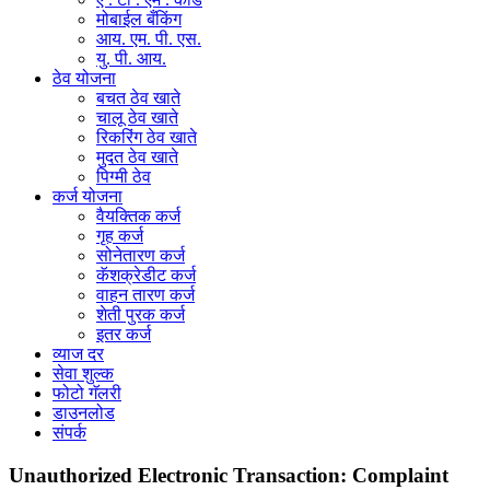
मोबाईल बँकिंग
आय. एम. पी. एस.
यु. पी. आय.
ठेव योजना
बचत ठेव खाते
चालू ठेव खाते
रिकरिंग ठेव खाते
मुदत ठेव खाते
पिग्मी ठेव
कर्ज योजना
वैयक्तिक कर्ज
गृह कर्ज
सोनेतारण कर्ज
कॅशक्रेडीट कर्ज
वाहन तारण कर्ज
शेती पुरक कर्ज
इतर कर्ज
व्याज दर
सेवा शुल्क
फोटो गॅलरी
डाउनलोड
संपर्क
Unauthorized Electronic Transaction: Complaint