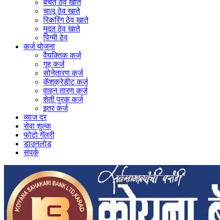
बचत ठेव खाते
चालू ठेव खाते
रिकरिंग ठेव खाते
मुदत ठेव खाते
पिग्मी ठेव
कर्ज योजना
वैयक्तिक कर्ज
गृह कर्ज
सोनेतारण कर्ज
कॅशक्रेडीट कर्ज
वाहन तारण कर्ज
शेती पुरक कर्ज
इतर कर्ज
व्याज दर
सेवा शुल्क
फोटो गॅलरी
डाउनलोड
संपर्क