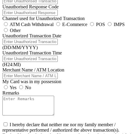
Unauthorised Response Code
Channel used for Unauthorized Transaction
ATM Cash Withdrawal
E-Commerce
POS
IMPS
Other
Unauthorized Transaction Date
(DD/MM/YYYY)
Unauthorized Transaction Time
(H24:MI)
Merchant Name / ATM Location
My Card was in my possession
Yes
No
Remarks
I hereby declare that neither me nor my family member /
representative performed / authorized the above transaction(s).