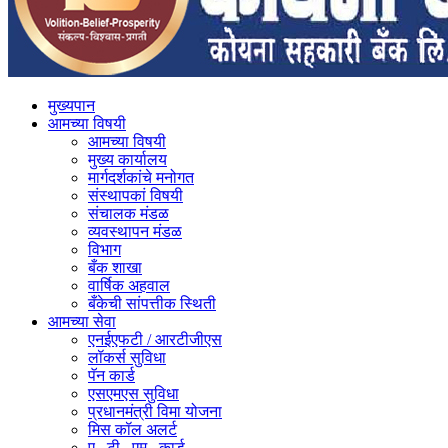
मुख्यपान
आमच्या विषयी
आमच्या विषयी
मुख्य कार्यालय
मार्गदर्शकांचे मनोगत
संस्थापकां विषयी
संचालक मंडळ
व्यवस्थापन मंडळ
विभाग
बँक शाखा
वार्षिक अहवाल
बँकेची सांपत्तीक स्थिती
आमच्या सेवा
एनईएफटी / आरटीजीएस
लॉकर्स सुविधा
पॅन कार्ड
एसएमएस सुविधा
प्रधानमंत्री विमा योजना
मिस कॉल अलर्ट
ए . टी . एम . कार्ड