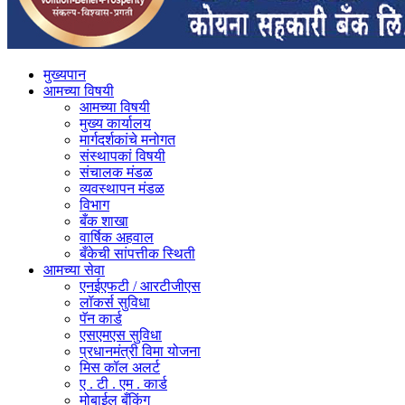
मुख्यपान
आमच्या विषयी
आमच्या विषयी
मुख्य कार्यालय
मार्गदर्शकांचे मनोगत
संस्थापकां विषयी
संचालक मंडळ
व्यवस्थापन मंडळ
विभाग
बँक शाखा
वार्षिक अहवाल
बँकेची सांपत्तीक स्थिती
आमच्या सेवा
एनईएफटी / आरटीजीएस
लॉकर्स सुविधा
पॅन कार्ड
एसएमएस सुविधा
प्रधानमंत्री विमा योजना
मिस कॉल अलर्ट
ए . टी . एम . कार्ड
मोबाईल बँकिंग