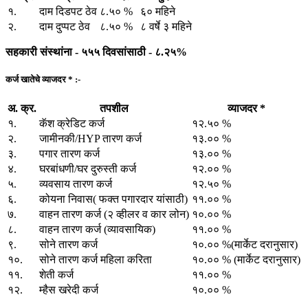
१.
दाम दिडपट ठेव
८.५० %
६० महिने
२.
दाम दुप्पट ठेव
८.५० %
८ वर्षे ३ महिने
सहकारी संस्थांना - ५५५ दिवसांसाठी - ८.२५%
कर्ज खातेचे व्याजदर * :-
अ. क्र.
तपशील
व्याजदर *
१.
कॅश क्रेडिट कर्ज
१२.५० %
२.
जामीनकी/HYP तारण कर्ज
१३.०० %
३.
पगार तारण कर्ज
१३.०० %
४.
घरबांधणी/घर दुरुस्ती कर्ज
१२.०० %
५.
व्यवसाय तारण कर्ज
१२.५० %
६.
कोयना निवास( फक्त पगारदार यांसाठी)
११.०० %
७.
वाहन तारण कर्ज (२ व्हीलर व कार लोन)
१०.०० %
८.
वाहन तारण कर्ज (व्यावसायिक)
११.०० %
९.
सोने तारण कर्ज
१०.०० %(मार्केट दरानुसार)
१०.
सोने तारण कर्ज महिला करिता
१०.०० % (मार्केट दरानुसार)
११.
शेती कर्ज
११.०० %
१२.
म्हैस खरेदी कर्ज
१०.०० %