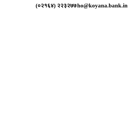
(०२१६४) २२३२७७
ho@koyana.bank.in