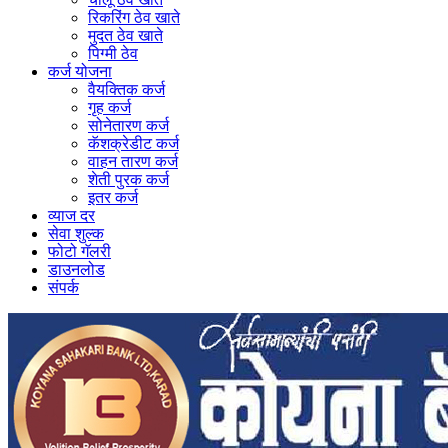
रिकरिंग ठेव खाते
मुदत ठेव खाते
पिग्मी ठेव
कर्ज योजना
वैयक्तिक कर्ज
गृह कर्ज
सोनेतारण कर्ज
कॅशक्रेडीट कर्ज
वाहन तारण कर्ज
शेती पुरक कर्ज
इतर कर्ज
व्याज दर
सेवा शुल्क
फोटो गॅलरी
डाउनलोड
संपर्क