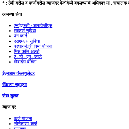
* : ठेवी वरील व कर्जावरील व्याजदर वेळोवेळी बदलण्याचे अधिकार मा . संचालक
आमच्या सेवा
एनईएफटी / आरटीजीएस
लॉकर्स सुविधा
पॅन कार्ड
एसएमएस सुविधा
प्रधानमंत्री विमा योजना
मिस कॉल अलर्ट
ए . टी . एम . कार्ड
मोबाईल बँकिंग
ईएमआय कॅल्क्युलेटर
बँकेच्या सुट्ट्या
सेवा शुल्क
व्याज दर
कर्ज योजना
सोनेतारण कर्ज
व्याजदर