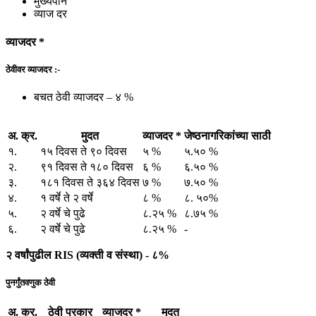
मुख्यपान
व्याज दर
व्याजदर *
ठेवीवर व्याजदर :-
बचत ठेवी व्याजदर – ४ %
अ. क्र.
मुदत
व्याजदर *
जेष्ठनागरिकांच्या साठी
१.
१५ दिवस ते ९० दिवस
५ %
५.५० %
२.
९१ दिवस ते १८० दिवस
६ %
६.५० %
३.
१८१ दिवस ते ३६४ दिवस
७ %
७.५० %
४.
१ वर्षे ते २ वर्षे
८ %
८. ५०%
५.
२ वर्षे चे पुढे
८.२५ %
८.७५ %
६.
२ वर्षे चे पुढे
८.२५ %
-
२ वर्षांपुढील RIS (व्यक्ती व संस्था) - ८%
पुनर्गुंतवणुक ठेवी
अ. क्र.
ठेवी प्रकार
व्याजदर *
मुदत