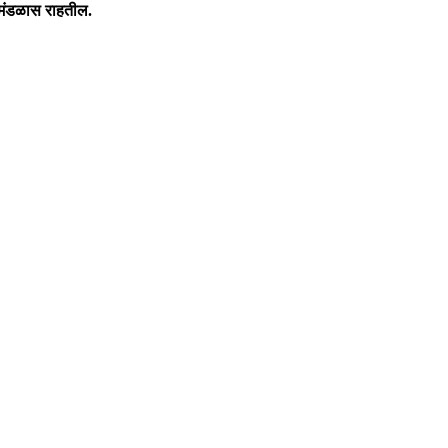
 मंडळास राहतील.