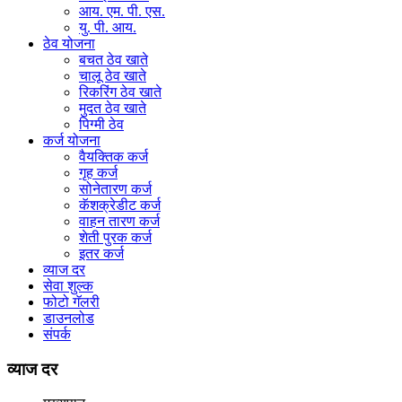
आय. एम. पी. एस.
यु. पी. आय.
ठेव योजना
बचत ठेव खाते
चालू ठेव खाते
रिकरिंग ठेव खाते
मुदत ठेव खाते
पिग्मी ठेव
कर्ज योजना
वैयक्तिक कर्ज
गृह कर्ज
सोनेतारण कर्ज
कॅशक्रेडीट कर्ज
वाहन तारण कर्ज
शेती पुरक कर्ज
इतर कर्ज
व्याज दर
सेवा शुल्क
फोटो गॅलरी
डाउनलोड
संपर्क
व्याज दर