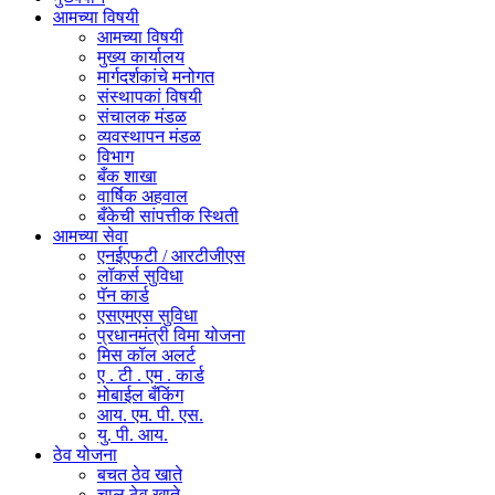
आमच्या विषयी
आमच्या विषयी
मुख्य कार्यालय
मार्गदर्शकांचे मनोगत
संस्थापकां विषयी
संचालक मंडळ
व्यवस्थापन मंडळ
विभाग
बँक शाखा
वार्षिक अहवाल
बँकेची सांपत्तीक स्थिती
आमच्या सेवा
एनईएफटी / आरटीजीएस
लॉकर्स सुविधा
पॅन कार्ड
एसएमएस सुविधा
प्रधानमंत्री विमा योजना
मिस कॉल अलर्ट
ए . टी . एम . कार्ड
मोबाईल बँकिंग
आय. एम. पी. एस.
यु. पी. आय.
ठेव योजना
बचत ठेव खाते
चालू ठेव खाते