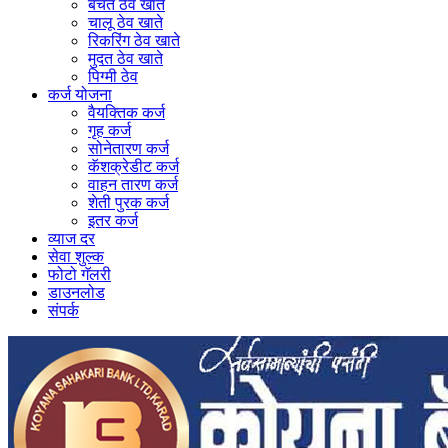
बचत ठेव खाते
चालू ठेव खाते
रिकरिंग ठेव खाते
मुदत ठेव खाते
पिग्मी ठेव
कर्ज योजना
वैयक्तिक कर्ज
गृह कर्ज
सोनेतारण कर्ज
कॅशक्रेडीट कर्ज
वाहन तारण कर्ज
शेती पुरक कर्ज
इतर कर्ज
व्याज दर
सेवा शुल्क
फोटो गॅलरी
डाउनलोड
संपर्क