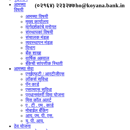
आमच्या
(०२१६४) २२३२७७
ho@koyana.bank.in
विषयी
आमच्या विषयी
मुख्य कार्यालय
मार्गदर्शकांचे मनोगत
संस्थापकां विषयी
संचालक मंडळ
व्यवस्थापन मंडळ
विभाग
बँक शाखा
वार्षिक अहवाल
बँकेची सांपत्तीक स्थिती
आमच्या सेवा
एनईएफटी / आरटीजीएस
लॉकर्स सुविधा
पॅन कार्ड
एसएमएस सुविधा
प्रधानमंत्री विमा योजना
मिस कॉल अलर्ट
ए . टी . एम . कार्ड
मोबाईल बँकिंग
आय. एम. पी. एस.
यु. पी. आय.
ठेव योजना