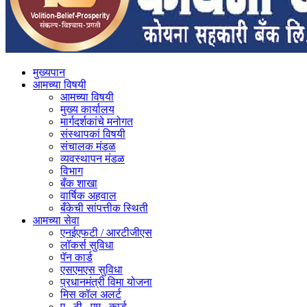
मुख्यपान
आमच्या विषयी
आमच्या विषयी
मुख्य कार्यालय
मार्गदर्शकांचे मनोगत
संस्थापकां विषयी
संचालक मंडळ
व्यवस्थापन मंडळ
विभाग
बँक शाखा
वार्षिक अहवाल
बँकेची सांपत्तीक स्थिती
आमच्या सेवा
एनईएफटी / आरटीजीएस
लॉकर्स सुविधा
पॅन कार्ड
एसएमएस सुविधा
प्रधानमंत्री विमा योजना
मिस कॉल अलर्ट
ए . टी . एम . कार्ड