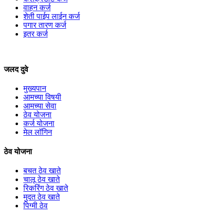
वाहन कर्ज
शेती पाईप लाईन कर्ज
पगार तारण कर्ज
इतर कर्ज
जलद दुवे
मुख्यपान
आमच्या विषयी
आमच्या सेवा
ठेव योजना
कर्ज योजना
मेल लॉगिन
ठेव योजना
बचत ठेव खाते
चालू ठेव खाते
रिकरिंग ठेव खाते
मुदत ठेव खाते
पिग्मी ठेव