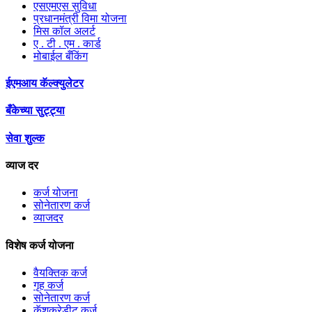
एसएमएस सुविधा
प्रधानमंत्री विमा योजना
मिस कॉल अलर्ट
ए . टी . एम . कार्ड
मोबाईल बँकिंग
ईएमआय कॅल्क्युलेटर
बँकेच्या सुट्ट्या
सेवा शुल्क
व्याज दर
कर्ज योजना
सोनेतारण कर्ज
व्याजदर
विशेष कर्ज योजना
वैयक्तिक कर्ज
गृह कर्ज
सोनेतारण कर्ज
कॅशक्रेडीट कर्ज