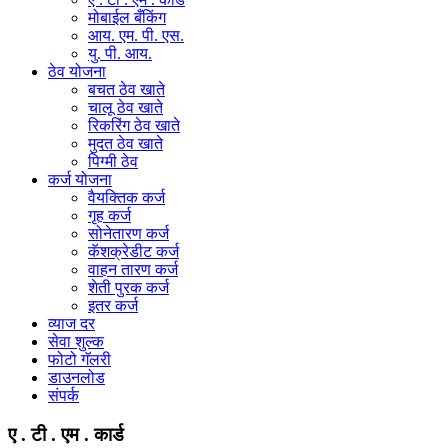
मोबाईल बँकिंग
आय. एम. पी. एस.
यु. पी. आय.
ठेव योजना
बचत ठेव खाते
चालू ठेव खाते
रिकरिंग ठेव खाते
मुदत ठेव खाते
पिग्मी ठेव
कर्ज योजना
वैयक्तिक कर्ज
गृह कर्ज
सोनेतारण कर्ज
कॅशक्रेडीट कर्ज
वाहन तारण कर्ज
शेती पुरक कर्ज
इतर कर्ज
व्याज दर
सेवा शुल्क
फोटो गॅलरी
डाउनलोड
संपर्क
ए . टी . एम . कार्ड