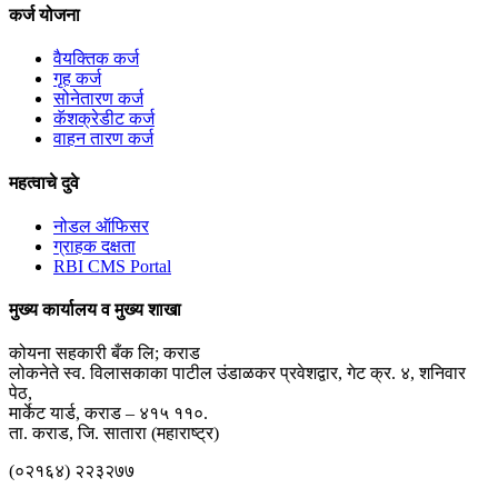
कर्ज योजना
वैयक्तिक कर्ज
गृह कर्ज
सोनेतारण कर्ज
कॅशक्रेडीट कर्ज
वाहन तारण कर्ज
महत्वाचे दुवे
नोडल ऑफिसर
ग्राहक दक्षता
RBI CMS Portal
मुख्य कार्यालय व मुख्य शाखा
कोयना सहकारी बँक लि; कराड
लोकनेते स्व. विलासकाका पाटील उंडाळकर प्रवेशद्वार, गेट क्र. ४, शनिवार
पेठ,
मार्केट यार्ड, कराड – ४१५ ११०.
ता. कराड, जि. सातारा (महाराष्ट्र)
(०२१६४) २२३२७७