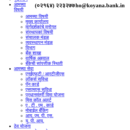
आमच्या
(०२१६४) २२३२७७
ho@koyana.bank.in
विषयी
आमच्या विषयी
मुख्य कार्यालय
मार्गदर्शकांचे मनोगत
संस्थापकां विषयी
संचालक मंडळ
व्यवस्थापन मंडळ
विभाग
बँक शाखा
वार्षिक अहवाल
बँकेची सांपत्तीक स्थिती
आमच्या सेवा
एनईएफटी / आरटीजीएस
लॉकर्स सुविधा
पॅन कार्ड
एसएमएस सुविधा
प्रधानमंत्री विमा योजना
मिस कॉल अलर्ट
ए . टी . एम . कार्ड
मोबाईल बँकिंग
आय. एम. पी. एस.
यु. पी. आय.
ठेव योजना