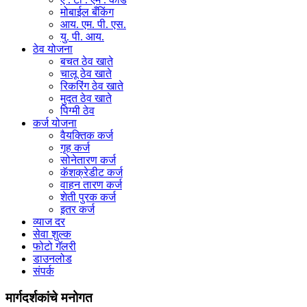
मोबाईल बँकिंग
आय. एम. पी. एस.
यु. पी. आय.
ठेव योजना
बचत ठेव खाते
चालू ठेव खाते
रिकरिंग ठेव खाते
मुदत ठेव खाते
पिग्मी ठेव
कर्ज योजना
वैयक्तिक कर्ज
गृह कर्ज
सोनेतारण कर्ज
कॅशक्रेडीट कर्ज
वाहन तारण कर्ज
शेती पुरक कर्ज
इतर कर्ज
व्याज दर
सेवा शुल्क
फोटो गॅलरी
डाउनलोड
संपर्क
मार्गदर्शकांचे मनोगत