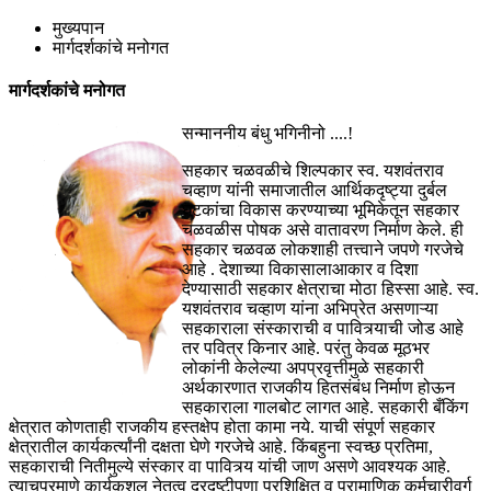
मुख्यपान
मार्गदर्शकांचे मनोगत
मार्गदर्शकांचे मनोगत
सन्माननीय बंधु भगिनीनो ....!
सहकार चळवळीचे शिल्पकार स्व. यशवंतराव
चव्हाण यांनी समाजातील आर्थिकदृष्ट्या दुर्बल
घटकांचा विकास करण्याच्या भूमिकेतून सहकार
चळवळीस पोषक असे वातावरण निर्माण केले. ही
सहकार चळवळ लोकशाही तत्त्वाने जपणे गरजेचे
आहे . देशाच्या विकासालाआकार व दिशा
देण्यासाठी सहकार क्षेत्राचा मोठा हिस्सा आहे. स्व.
यशवंतराव चव्हाण यांना अभिप्रेत असणाऱ्या
सहकाराला संस्काराची व पावित्र्याची जोड आहे
तर पवित्र किनार आहे. परंतु केवळ मूठभर
लोकांनी केलेल्या अपप्रवृत्तीमुळे सहकारी
अर्थकारणात राजकीय हितसंबंध निर्माण होऊन
सहकाराला गालबोट लागत आहे. सहकारी बँकिंग
क्षेत्रात कोणताही राजकीय हस्तक्षेप होता कामा नये. याची संपूर्ण सहकार
क्षेत्रातील कार्यकर्त्यांनी दक्षता घेणे गरजेचे आहे. किंबहुना स्वच्छ प्रतिमा,
सहकाराची नितीमुल्ये संस्कार वा पावित्र्य यांची जाण असणे आवश्यक आहे.
त्याचप्रमाणे कार्यकुशल नेतृत्व दूरदृष्टीपणा प्रशिक्षित व प्रामाणिक कर्मचारीवर्ग