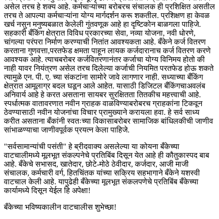
असेल तरच हे शक्य आहे. कर्मचाऱ्यांच्या बरोबरच संचालक ही प्रशिक्षित असतील
तरच ते आपल्या कर्मचाऱ्यांना योग्य मार्गदर्शन करू शकतील. प्रशिक्षण हा केवळ
खर्च नसुन मनुष्यबळात केलेली गुंतवणूक आहे हा दृष्टिकोन बाळगला पाहिजे.
सहकारी बँकिंग क्षेत्रात विविध प्रकारच्या सेवा, नव्या योजना, नवी धोरणे,
चांगल्या परंपरा निर्माण करण्याची नितांत आवश्यकता आहे. बँकेने कर्ज वितरण
करताना गुणवत्ता,परतफेड क्षमता पाहून लायक कर्जदारानाच कर्ज वितरण करणे
आवश्यक आहे. त्याचबरोबर कर्जवितरणानंतर कर्जाचा योग्य विनिमय होतो की
नाही यावर नियंत्रण असेल तरच दिलेल्या कर्जाची नियमित परतफेड होऊ शकते
त्यामुळे एन. पी. ए. च्या संकटांना सामोरे जावे लागणार नाही. सध्याच्या बँकिंग
क्षेत्रात आमूलाग्र बदल घडून आले आहेत. यासाठी डिजिटल बँकिंगचाअवलंब
अनिवार्य आहे हे करत असताना सायबर सुरक्षितता तितकीच महत्त्वाची आहे.
स्पर्धात्मक वातावरणात नवीन ग्राहक वाळविण्याबरोबरच ग्राहकांना टिकवून
ठेवण्यासाठी नवीन योजनांचा विचार प्रामुख्याने करायला हवा. हे सर्व साध्य
करीत असताना बँकांनी स्वतःच्या विकासाबरोबर सामाजिक बांधिलकीची जाणीव
सांभाळण्याचा जाणीवपूर्वक प्रयत्न केला पाहिजे.
"सर्वसामान्यांची पसंती" हे ब्रीदवाक्य असलेल्या या कोयना बँकेच्या
वाटचालीमध्ये मूलभूत संकल्पनेचे प्रतिबिंब दिसून येत आहे ही कौतुकास्पद बाब
आहे. बँकेचे सभासद, खातेदार, छोटे-मोठे ठेवीदार, कर्जदार, आजी माजी
संचालक, कर्मचारी वर्ग, हितचिंतक यांच्या सक्रिय सहभागाने बँकेने यशस्वी
वाटचाल केली आहे. यापुढेही बँकेच्या मूलभूत संकलपणेचे प्रतिबिंब बँकेच्या
कार्यामध्ये दिसून येईल हि अपेक्षा!
बँकेच्या भविष्यकालीन वाटचालीस शुभेच्छा!