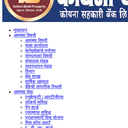
मुख्यपान
आमच्या विषयी
आमच्या विषयी
मुख्य कार्यालय
मार्गदर्शकांचे मनोगत
संस्थापकां विषयी
संचालक मंडळ
व्यवस्थापन मंडळ
विभाग
बँक शाखा
वार्षिक अहवाल
बँकेची सांपत्तीक स्थिती
आमच्या सेवा
एनईएफटी / आरटीजीएस
लॉकर्स सुविधा
पॅन कार्ड
एसएमएस सुविधा
प्रधानमंत्री विमा योजना
मिस कॉल अलर्ट
ए . टी . एम . कार्ड