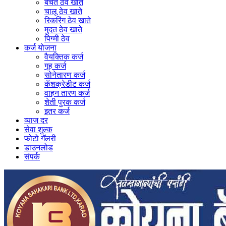
बचत ठेव खाते
चालू ठेव खाते
रिकरिंग ठेव खाते
मुदत ठेव खाते
पिग्मी ठेव
कर्ज योजना
वैयक्तिक कर्ज
गृह कर्ज
सोनेतारण कर्ज
कॅशक्रेडीट कर्ज
वाहन तारण कर्ज
शेती पुरक कर्ज
इतर कर्ज
व्याज दर
सेवा शुल्क
फोटो गॅलरी
डाउनलोड
संपर्क