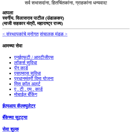
सर्व सभासदांना, हितचिंतकांना, ग्राहकांना धन्यवाद!
आपला
स्वर्गीय. विलासराव पाटील (उंडाळकर)
(माजी सहकार मंत्री, महाराष्ट्र राज्य)
< संस्थापकांचे मनोगत
संचालक मंडळ >
आमच्या सेवा
एनईएफटी / आरटीजीएस
लॉकर्स सुविधा
पॅन कार्ड
एसएमएस सुविधा
प्रधानमंत्री विमा योजना
मिस कॉल अलर्ट
ए . टी . एम . कार्ड
मोबाईल बँकिंग
ईएमआय कॅल्क्युलेटर
बँकेच्या सुट्ट्या
सेवा शुल्क